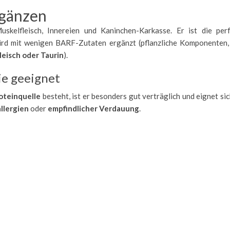
gänzen
skelfleisch, Innereien und Kaninchen-Karkasse. Er ist die per
ird mit wenigen BARF-Zutaten ergänzt (pflanzliche Komponenten,
leisch oder Taurin
).
ie geeignet
oteinquelle
besteht, ist er besonders gut verträglich und eignet sic
llergien
oder
empfindlicher Verdauung
.