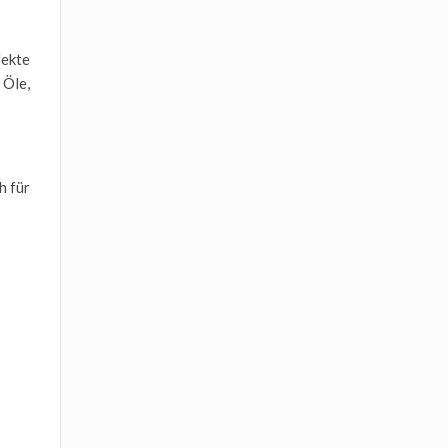
fekte
 Öle,
h für