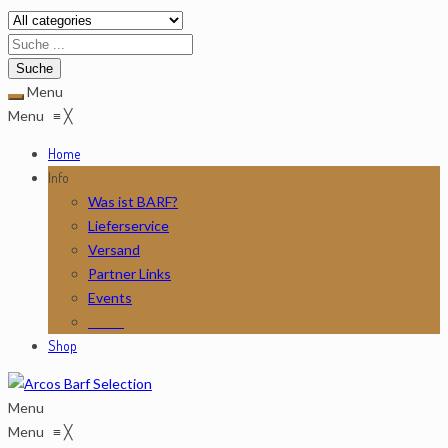
Menu
Menu
≡
╳
Home
Info
Was ist BARF?
Lieferservice
Versand
Partner Links
Events
News
Shop
Menu
Menu
≡
╳