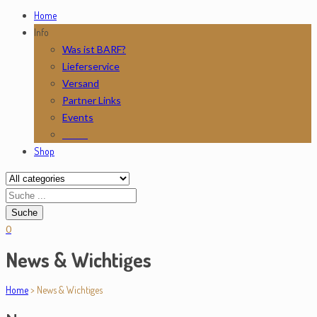
Home
Info
Was ist BARF?
Lieferservice
Versand
Partner Links
Events
News
Shop
0
News & Wichtiges
Home
>
News & Wichtiges