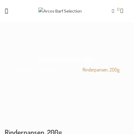
0
RINDERPANSEN, 200G
Startseite
>
Kauartikel
>
Rind
>
Rinderpansen, 200g
Rinderpansen, 200g