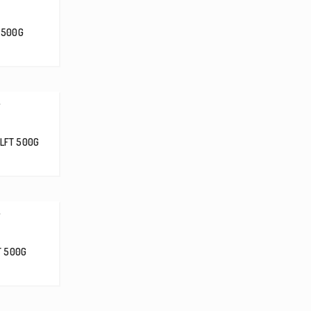
 500G
.
LFT 500G
.
T 500G