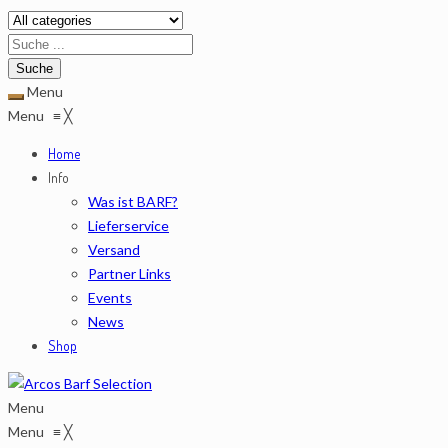
Menu
Menu
≡
╳
Home
Info
Was ist BARF?
Lieferservice
Versand
Partner Links
Events
News
Shop
Menu
Menu
≡
╳