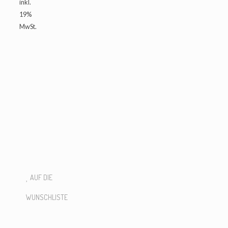
inkl.
19%
MwSt.
QUANTITY:
IN DEN
WARENKORB
AUF DIE
WUNSCHLISTE