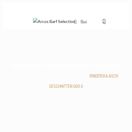
0
RINDERGULASCH GESCHNITTEN 500 G
STARTSEITE
>
FROSTFUTTER
>
RIND
>
RINDERGULASCH
GESCHNITTEN 500 G