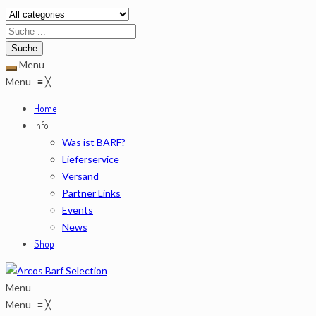
Menu
Menu
≡
╳
Home
Info
Was ist BARF?
Lieferservice
Versand
Partner Links
Events
News
Shop
Menu
Menu
≡
╳